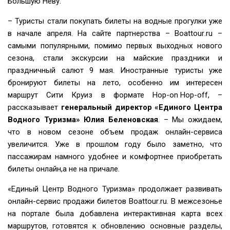
Большую Неву.
– Туристы стали покупать билеты на водные прогулки уже
в начале апреля. На сайте партнерства –
Boattour
.
ru
–
самыми популярными, помимо первых выходных нового
сезона, стали экскурсии на майские праздники и
праздничный салют 9 мая. Иностранные туристы уже
бронируют билеты на лето, особенно им интересен
маршрут Сити Круиз в формате
Hop
-
on
Hop
-
off
, –
рассказывает
генеральный директор «Единого Центра
Водного Туризма» Юлия Беленовская
. – Мы ожидаем,
что в новом сезоне объем продаж онлайн-сервиса
увеличится. Уже в прошлом году было заметно, что
пассажирам намного удобнее и комфортнее приобретать
билеты онлайн,а не на причале.
«Единый Центр Водного Туризма» продолжает развивать
онлайн-сервис продажи билетов
Boattour
.
ru
. В межсезонье
на портале была добавлена интерактивная карта всех
маршрутов, готовятся к обновлению основные разделы,