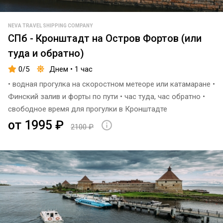
Зелёный
в
NEVA TRAVEL SHIPPING COMPANY
мост
Кронштадт
СПб - Кронштадт на Остров Фортов (или
Зимняя
В
туда и обратно)
пристань,
крепость
0/5
Днем • 1 час
г.
"Орешек"
• водная прогулка на скоростном метеоре или катамаране •
Кронштадт
Фоновая
Финский залив и форты по пути • час туда, час обратно •
Причал
музыка
свободное время для прогулки в Кронштадте
Остров
от 1995 ₽
Трансфер
2100 ₽
Фортов
Аудиогид/
Фрегат
Экскурсовод
Благодать
Английская
пристань
Музей