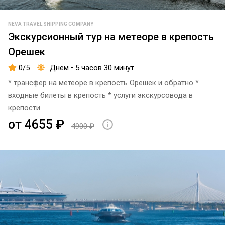
Фаберже
Адмиралтейство
NEVA TRAVEL SHIPPING COMPANY
Экскурсионный тур на метеоре в крепость
Спуск со львами
Орешек
Петропавловская
0/5
Днем • 5 часов 30 минут
крепость
* трансфер на метеоре в крепость Орешек и обратно *
Кунсткамера
входные билеты в крепость * услуги экскурсовода в
крепости
Медный
от 4655 ₽
всадник
4900 ₽
наб р.
Мойки
д. 70
(Синий
мост)
Лахта