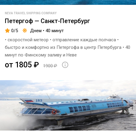
Ярославово
Дворище
NEVA TRAVEL SHIPPING COMPANY
Петергоф — Санкт-Петербург
Ялта
0/5
Днем • 40 минут
Причал
• скоростной метеор • отправление каждые полчаса •
- 8
быстро и комфортно из Петергофа в центр Петербурга • 40
минут по Финскому заливу и Неве
Адмиралтейская
от 1805 ₽
10
1900 ₽
Итальянский
пруд
Сириус
Адлер
Морпорт
Сочи