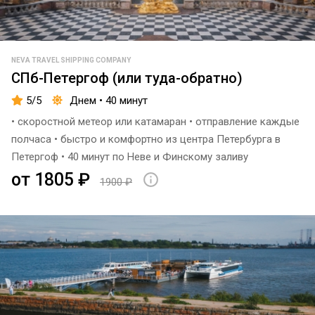
разводными
до
Петергоф
пристань
В
мостами
1500
Петергоф
₽
Метеоры в
ГМЗ
Метеоры в
Кронштадт
NEVA TRAVEL SHIPPING COMPANY
«Петергоф»
Живая
Петергоф,
до
СПб-Петергоф (или туда-обратно)
музыка
Кронштадт,
1800
Метеоры
Зимняя
5/5
Днем • 40 минут
Орешек
₽
в
канавка
Саксофон
• скоростной метеор или катамаран • отправление каждые
крепость
до
Елагин
Пешеходная
полчаса • быстро и комфортно из центра Петербурга в
Орешек
2100
Остров
экскурсия
Петергоф • 40 минут по Неве и Финскому заливу
₽
Водные
включена в
от 1805 ₽
1900 ₽
Мост
экскурсии в
тур
до
Ломоносова
Кронштадте
2500
Туалет
Румянцевский
₽
Зимний
спуск
Комфортабельные
Петербург
кресла
Причал
Лахта
Севкабель
Продажа
Центр
Порт
пледов