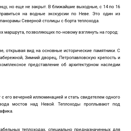
нцу, но еще не закрыт. В ближайшие выходные, с 14 по 16
правиться на водные экскурсии по Неве. Это один из
 панорамы Северной столицы с борта теплохода.
ых маршрута, позволяющих по-новому взглянуть на город:
ве, открывая вид на основные исторические памятники. С
абережной, Зимний дворец, Петропавловскую крепость и
 комплексное представление об архитектурном наследии
 с его вечерней иллюминацией и стать свидетелем одного
вода мостов над Невой. Теплоходы проплывают под
афика.
абельных теплоходах, специально предназначенных для