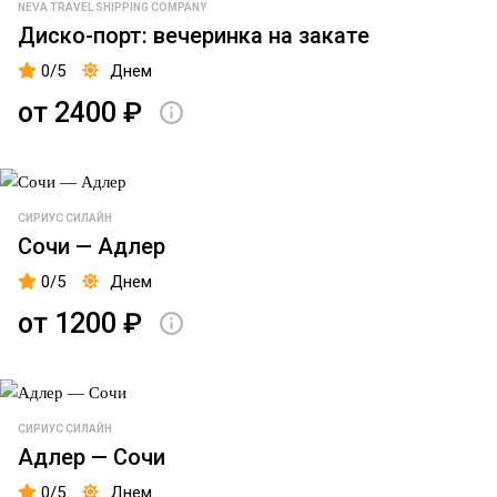
NEVA TRAVEL SHIPPING COMPANY
Ярославово
Диско-порт: вечеринка на закате
Дворище
0/5
Днем
Ялта
от 2400 ₽
Причал
- 8
Адмиралтейская
СИРИУС СИЛАЙН
10
Сочи — Адлер
Итальянский
0/5
Днем
пруд
от 1200 ₽
Сириус
Адлер
СИРИУС СИЛАЙН
Морпорт
Адлер — Сочи
Сочи
0/5
Днем