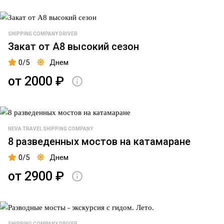
Зелёный
в
мост
Кронштадт
SHIPPING COMPANY DRIVER
Закат от А8 высокий сезон
Зимняя
В
пристань,
крепость
0/5
Днем
г.
"Орешек"
от 2000 ₽
Кронштадт
Фоновая
Причал
музыка
Остров
Трансфер
NEVA TRAVEL SHIPPING COMPANY
Фортов
8 разведенных мостов на катамаране
Аудиогид/
Фрегат
0/5
Днем
Экскурсовод
Благодать
от 2900 ₽
Английская
пристань
Музей
SHIPPING COMPANY DRIVER