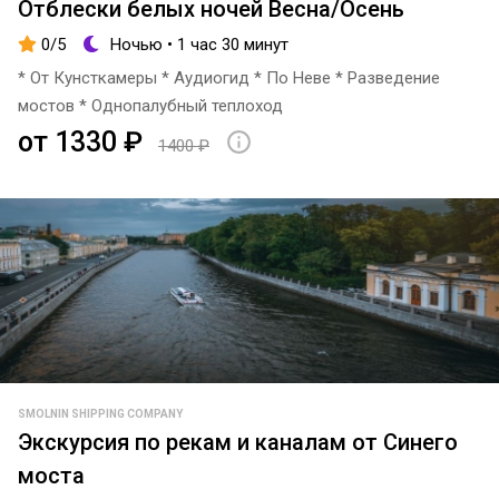
Отблески белых ночей Весна/Осень
0/5
Ночью • 1 час 30 минут
* От Кунсткамеры * Аудиогид * По Неве * Разведение
мостов * Однопалубный теплоход
от 1330 ₽
1400 ₽
SMOLNIN SHIPPING COMPANY
Экскурсия по рекам и каналам от Синего
моста