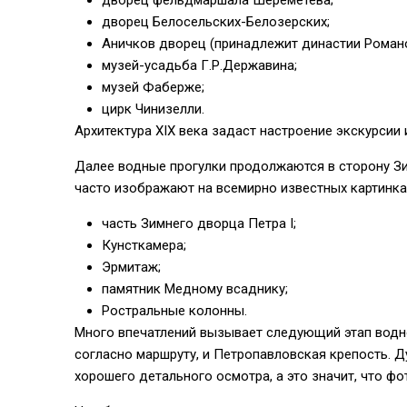
дворец фельдмаршала Шереметева;
дворец Белосельских-Белозерских;
Аничков дворец (принадлежит династии Роман
музей-усадьба Г.Р.Державина;
музей Фаберже;
цирк Чинизелли.
Архитектура XIX века задаст настроение экскурсии
Далее водные прогулки продолжаются в сторону Зи
часто изображают на всемирно известных картинка
часть Зимнего дворца Петра І;
Кунсткамера;
Эрмитаж;
памятник Медному всаднику;
Ростральные колонны.
Много впечатлений вызывает следующий этап водно
согласно маршруту, и Петропавловская крепость. 
хорошего детального осмотра, а это значит, что ф