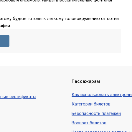
парковый ансамбль, увидеть восхитительные фонтаны
этому будьте готовы к легкому головокружению от сотни
афии.
Пассажирам
Как использовать электронн
ные сертификаты
Категории билетов
ы
Безопасность платежей
Возврат билетов