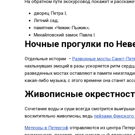
На обратном пути экскурсовод покажет и расскажет
дворец Петра I;
Летний сад;
памятник «Чижик-Пыжик»;
Михайловский замок Павла I.
Ночные прогулки по Неве
Отдельные истории –
Разводные мосты Санкт-Пет
нахлынувших эмоций в разы ускоряется ритм сердц
разведенных мостах оставляют в памяти неизгладим
какая-либо музыка, с этого времени она станет ас
Живописные окрестност
Сочетание воды и суши всегда смотрится выигрыш
восхитительно живописны, ведь
пейзажи Финского 
Метеоры в Петергоф
отправляются из центра Петер