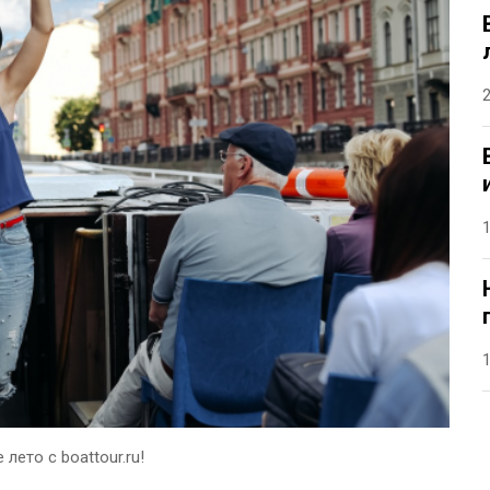
лето с boattour.ru!