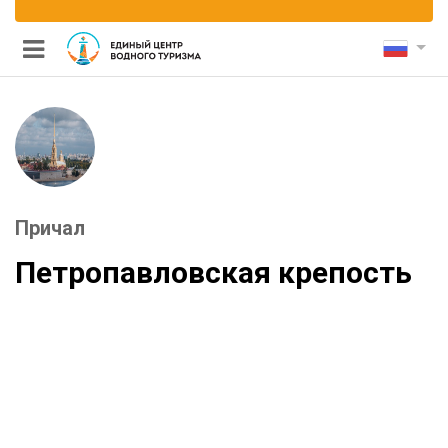
Причал
и каналам
Петропавловская крепость
ными мостами