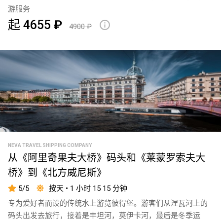
游服务
起 4655 ₽
4900 ₽
NEVA TRAVEL SHIPPING COMPANY
从《阿里奇果夫大桥》码头和《莱蒙罗索夫大
桥》到《北方威尼斯》
5/5
按天 • 1 小时 15 15 分钟
专为爱好者而设的传统水上游览彼得堡。游客们从涅瓦河上的
码头出发去旅行，接着是丰坦河，莫伊卡河，最后是冬季运