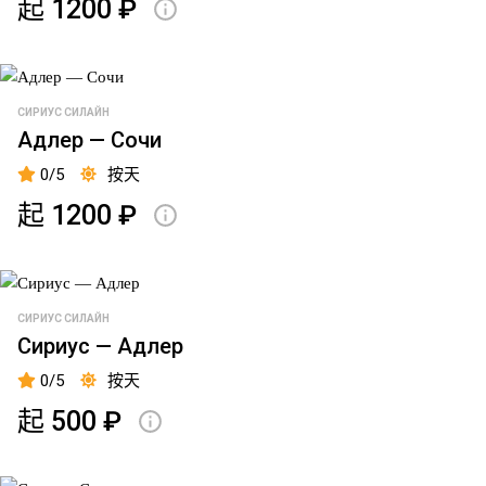
起 1200 ₽
пристань,
г.
Кронштадт
福
СИРИУС СИЛАЙН
特
Адлер — Сочи
斯
0/5
按天
岛
起 1200 ₽
码
头
格
雷
СИРИУС СИЛАЙН
斯
Сириус — Адлер
号
0/5
按天
护
起 500 ₽
卫
舰