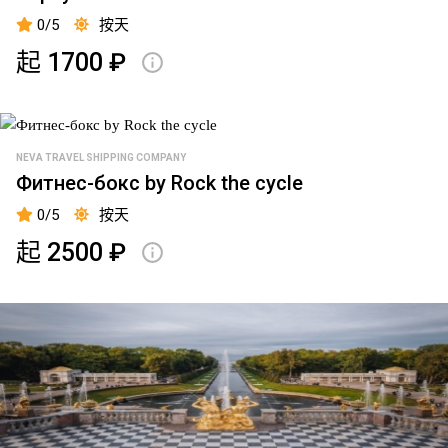
保
0/5
按天
罗
要
起 1700 ₽
塞
艺
术
NEVA TRAVEL SHIPPING COMPANY
馆
Фитнес-бокс by Rock the cycle
铜
0/5
按天
骑
起 2500 ₽
士
码
头
莫
伊
卡
河
堤