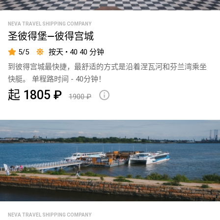
70
NEVA TRAVEL SHIPPING COMPANY
拉
圣彼得堡—彼得宫城
克
5/5
按天 • 40 40 分钟
塔
到彼得宫城最快捷，最舒适的方式是沿着涅瓦河和芬兰湾乘坐
中
快艇。 单程路时间 - 40分钟！
心
起 1805 ₽
1900 ₽
Ярославово
Дворище
Ялта
Причал
- 8
Адмиралтейская
10
Итальянский
NEVA TRAVEL SHIPPING COMPANY