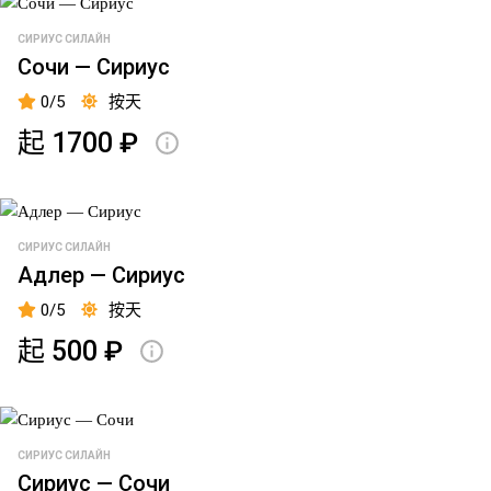
英
国
СИРИУС СИЛАЙН
码
Сочи — Сириус
头
0/5
按天
費
起 1700 ₽
伯
奇
碼
頭
СИРИУС СИЛАЙН
博
Адлер — Сириус
物
0/5
按天
館
起 500 ₽
金
钟
彼
СИРИУС СИЛАЙН
得
Сириус — Сочи