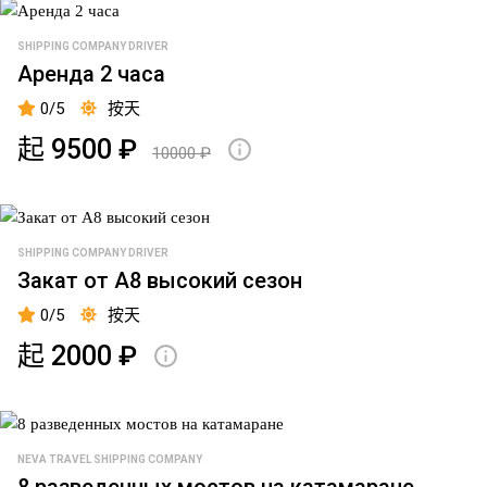
水
Comfortable
院
到克
翼
armchairs
码
罗施
SHIPPING COMPANY DRIVER
船
头
Аренда 2 часа
毯
塔
到
子
特，
彼
0/5
按天
彼
的
到奥
得
得
起 9500 ₽
10000 ₽
销
雷塞
霍
霍
售
克要
夫
夫
塞
国
в
水
立
Кронштадт
SHIPPING COMPANY DRIVER
翼
美
Закат от А8 высокий сезон
艇
术
В
0/5
按天
到
馆
крепость
喀
起 2000 ₽
"Орешек"
冬
琅
季
Фоновая
施
凹
музыка
塔
槽
得
NEVA TRAVEL SHIPPING COMPANY
Трансфер
8 разведенных мостов на катамаране