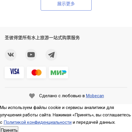
展示更多
圣彼得堡所有水上旅游一站式购票服务
Сделано с любовью в
Mobecan
Мы используем файлы cookie и сервисы аналитики для
улучшения работы сайта. Нажимая «Принять», вы соглашаетесь
с
Политикой конфиденциальности
и передачей данных.
Принять