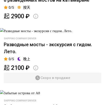
叶
流
Аудиогид/
拉
0/5
按天
星
Экскурсовод
金
飞
起 2900 ₽
岛
向
奥
罗
雷
蒙
舍
SHIPPING COMPANY DRIVER
诺
克
Разводные мосты - экскурсия с гидом.
索
要
Лето.
夫
塞
大
0/5
晚上
桥
喀
起 2100 ₽
琅
鲁
施
Скоро в продаже
米
塔
扬
得
采
水
夫
上
SHIPPING COMPANY DRIVER
斯
游