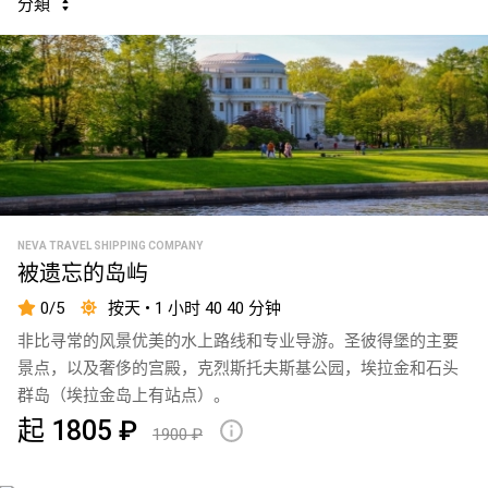
间
小
分類
涅
₽
塞
时
皇
Day
瓦
夫
宫
tour
河
2100
<
卡
码
和
₽
4
To
貝
头
芬
个
Peterhof
爾
2500
兰
小
皇
港
₽
湾
Live
时
宫
music
附
码
夜
带
头
晚
NEVA TRAVEL SHIPPING COMPANY
Saxophone
指
被遗忘的岛屿
断
参
南
Walking
桥
0/5
按天 • 1 小时 40 40 分钟
议
tour
游
最
非比寻常的风景优美的水上路线和专业导游。圣彼得堡的主要
院
included
览
受
景点，以及奢侈的宫殿，克烈斯托夫斯基公园，埃拉金和石头
码
in the
欢
群岛（埃拉金岛上有站点）。
头
水翼
tour
迎
起 1805 ₽
到彼
1900 ₽
参
的
Toilet
得霍
议
夫，