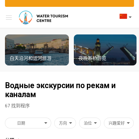
方
泊
兴
价
期
船
機
分
向
位
趣
格
间
上
類:
爱
服
快
清
好
務
在
白
受
700
<
艇
單
地
天
歡
₽
1.5
图
Single
上
沿
音
迎
小
Audioguide
900
deck
白天沿河和运河旅游
夜晚断桥游览
选
河
乐
程
时
择
₽
Night
和
游
度
Double
<
flight
运
船
1000
deck
按
2
under
Водные экскурсии по рекам и
河
₽
乘
价
个
drawing
Catamaran
阿
旅
каналам
船
格
小
bridges
1200
尼
游
Hydrofoil
和
时
67
找到程序
₽
奇
按
Guide
白
步
科
持
<
on
1500
天
行
夫
方向
泊位
兴趣爱好
续
3
board
₽
游
游
大
时
个
览
览
桥
Bar
1800