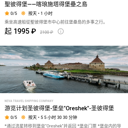
聖彼得堡——喀琅施塔得堡壘之島
пруд
0/5
按天 • 1 小时
Сириус
乘坐高速船從聖彼得堡市中心前往堡壘島的多事之行。
Адлер
起 1995 ₽
2100 ₽
Морпорт
Сочи
NEVA TRAVEL SHIPPING COMPANY
游览计划圣彼得堡-堡垒"Oreshek"-圣彼得堡
0/5
按天 • 5 5 小时 30 30 分钟
*通过流星转移到堡垒"Oreshek"并返回 *堡垒门票 *堡垒内的导