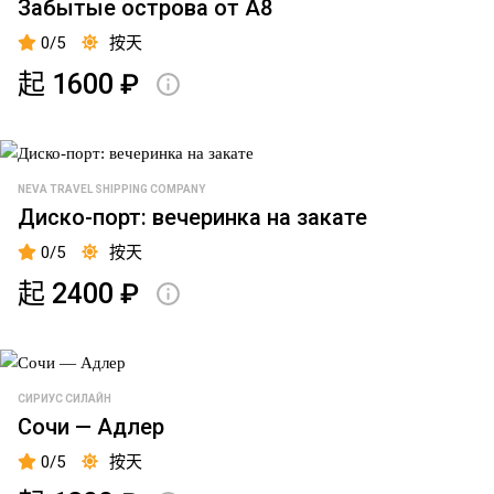
Забытые острова от А8
基
览
后
0/5
按天
裔
Зимний
起 1600 ₽
Петербург
塞
夫
Лахта
卡
Центр
NEVA TRAVEL SHIPPING COMPANY
贝
Диско-порт: вечеринка на закате
尔
港
0/5
按天
泊
起 2400 ₽
位
绿
色
СИРИУС СИЛАЙН
桥
Сочи — Адлер
梁
0/5
按天
Зимняя