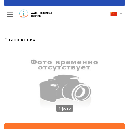
Станюкович
1
фото