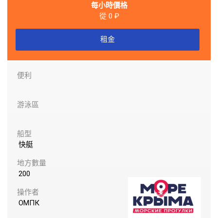
每小時價格
從 0 ₽
租金
2022船上
便利
游泳區
船型
快艇
地方數量
200
操作者
ОМПК