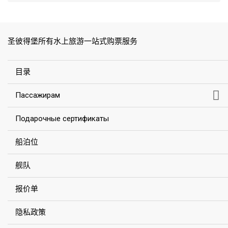
圣彼得堡所有水上旅游一站式购票服务
目录
Пассажирам
Подарочные сертификаты
船泊位
舰队
报价单
隐私政策