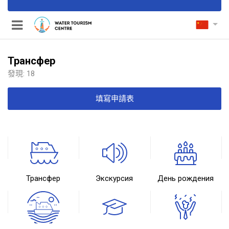
Трансфер
發現:
18
填寫申請表
Трансфер
Экскурсия
День рождения