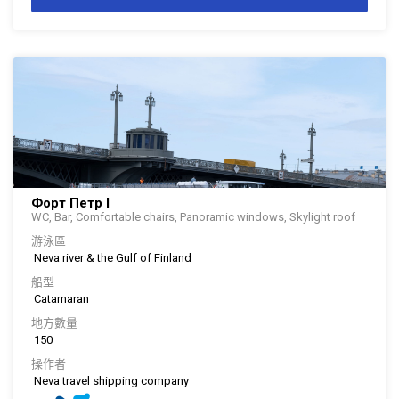
Форт Петр I
WC, Bar, Comfortable chairs, Panoramic windows, Skylight roof
游泳區
Neva river & the Gulf of Finland
船型
Catamaran
地方數量
150
操作者
Neva travel shipping company