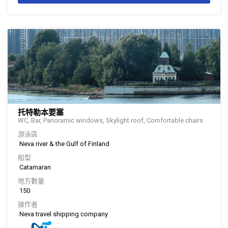
托特勒本要塞
WC, Bar, Panoramic windows, Skylight roof, Comfortable chairs
游泳區
Neva river & the Gulf of Finland
船型
Catamaran
地方數量
150
操作者
Neva travel shipping company