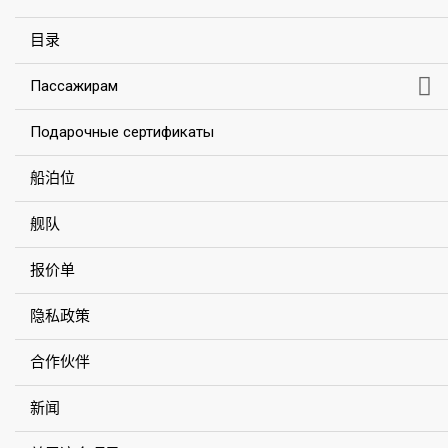
目录
Пассажирам
Подарочные сертификаты
船泊位
舰队
报价单
隐私政策
合作伙伴
新闻