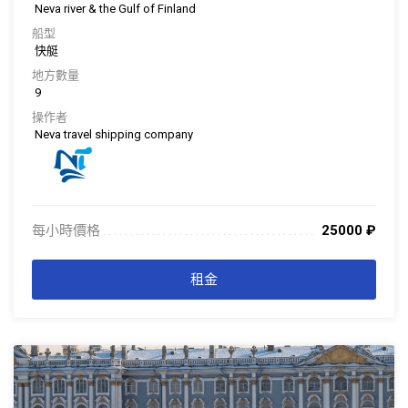
Neva river & the Gulf of Finland
船型
快艇
地方數量
9
操作者
Neva travel shipping company
每小時價格
25000
₽
. . . . . . . . . . . . . . . . . . . . . . . . . . . . . . . . . . . . . . . . . . . . . . . . . . . . . . . . . . . . . . .
. . .
租金