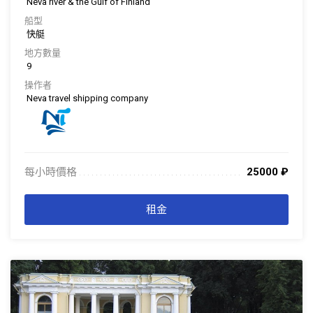
Neva river & the Gulf of Finland
船型
快艇
地方數量
9
操作者
Neva travel shipping company
每小時價格
25000
₽
. . . . . . . . . . . . . . . . . . . . . . . . . . . . . . . . . . . . . . . . . . . . . . . . . . . . . . . . . . . . . . .
. . .
租金