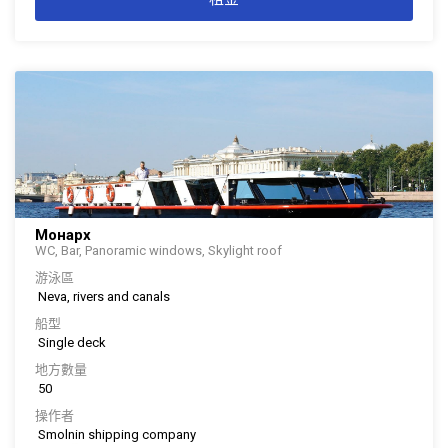
Монарх
WC, Bar, Panoramic windows, Skylight roof
游泳區
Neva, rivers and canals
船型
Single deck
地方數量
50
操作者
Smolnin shipping company