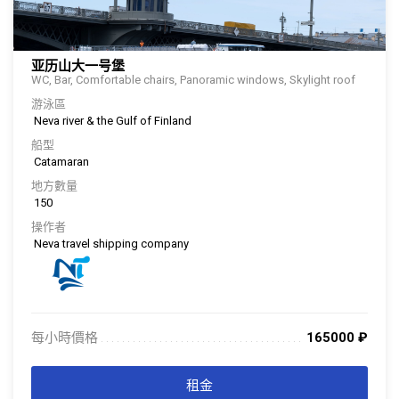
亚历山大一号堡
WC, Bar, Comfortable chairs, Panoramic windows, Skylight roof
游泳區
Neva river & the Gulf of Finland
船型
Catamaran
地方數量
150
操作者
Neva travel shipping company
每小時價格
165000
₽
. . . . . . . . . . . . . . . . . . . . . . . . . . . . . . . . . . . . . . . . . . . . . . . . . . . . . . . . . . . . . . .
. . .
租金