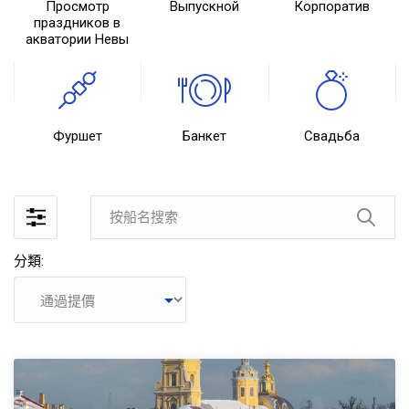
Просмотр
Выпускной
Корпоратив
праздников в
акватории Невы
2022船上
Фуршет
Банкет
Свадьба
分類: