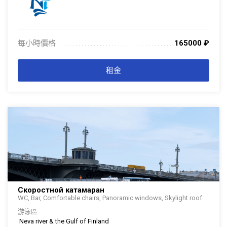
每小時價格
165000
₽
. . . . . . . . . . . . . . . . . . . . . . . . . . . . . . . . . . . . . . . . . . . . . . . . . . . . . . . . . . . . . . .
. . .
租金
Скоростной катамаран
WC, Bar, Comfortable chairs, Panoramic windows, Skylight roof
游泳區
Neva river & the Gulf of Finland